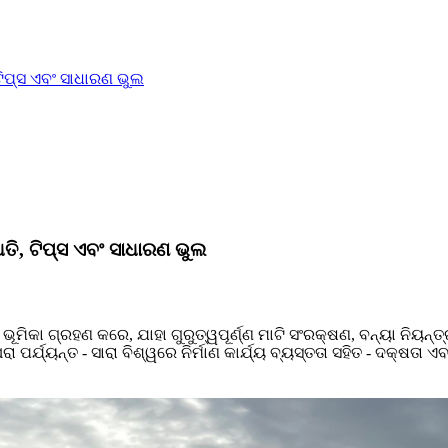
 ଟିପ୍ସ ଏବଂ ସାଧାରଣ ଭୁଲ
ଧତି, ଟିପ୍ସ ଏବଂ ସାଧାରଣ ଭୁଲ
ଭୂମିକା ଗ୍ରହଣ କରେ, ଯାହା ଗୁରୁତ୍ୱପୂର୍ଣ୍ଣ ମାଟି ସଂରକ୍ଷଣ, ବନ୍ୟା ନିୟନ୍ତ
ଯ୍ୟନ୍ତ - ସାରା ବିଶ୍ୱରେ ନିର୍ମାଣ କାର୍ଯ୍ୟ ବ୍ୟସ୍ତତା ସହିତ - ଦକ୍ଷତା ଏ