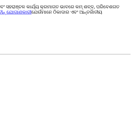
୍ରିତ ଏବଂ ସହରାଞ୍ଚଳ କାର୍ଯ୍ୟ କ୍ରମାଗତ ଭାବରେ କମ୍ ଶବ୍ଦ, ପରିବେଶଗତ
୍ ଚୀନ୍ ଯୋଗାଣକାରୀ
ଯେଉଁମାନେ ଠିକାଦାର ଏବଂ ଆନ୍ତର୍ଜାତୀୟ