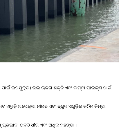
ାମ ପାଇଁ ଉପଯୁକ୍ତ। ଭଲ ଚାଳନା ଶକ୍ତି ଏବଂ ଲମ୍ବା ପାଇଲ୍ସ ପାଇଁ
 ହାତୁଡ଼ି ଅପେକ୍ଷା ନୀରବ ଏବଂ ଦ୍ରୁତ ଏଗୁଡ଼ିକ କଠିନ କିମ୍ବା
କମ୍ ପ୍ରଭାବ, ଯଦିଓ ଧୀର ଏବଂ ଅଧିକ ମହଙ୍ଗା।