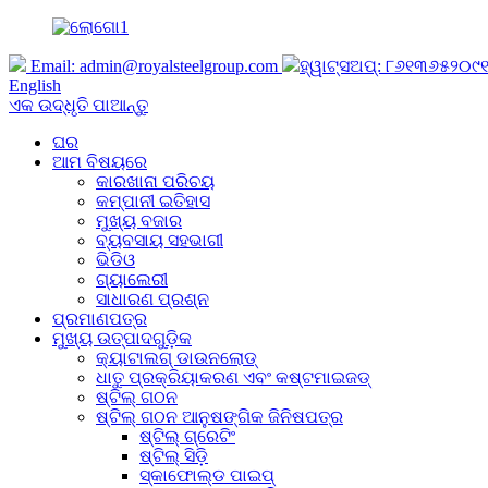
Email:
admin@royalsteelgroup.com
ହ୍ୱାଟ୍ସଅପ୍: ୮୬୧୩୬୫୨୦
English
ଏକ ଉଦ୍ଧୃତି ପାଆନ୍ତୁ
ଘର
ଆମ ବିଷୟରେ
କାରଖାନା ପରିଚୟ
କମ୍ପାନୀ ଇତିହାସ
ମୁଖ୍ୟ ବଜାର
ବ୍ୟବସାୟ ସହଭାଗୀ
ଭିଡିଓ
ଗ୍ୟାଲେରୀ
ସାଧାରଣ ପ୍ରଶ୍ନ
ପ୍ରମାଣପତ୍ର
ମୁଖ୍ୟ ଉତ୍ପାଦଗୁଡ଼ିକ
କ୍ୟାଟାଲଗ୍ ଡାଉନଲୋଡ୍
ଧାତୁ ପ୍ରକ୍ରିୟାକରଣ ଏବଂ କଷ୍ଟମାଇଜଡ୍
ଷ୍ଟିଲ୍ ଗଠନ
ଷ୍ଟିଲ୍ ଗଠନ ଆନୁଷଙ୍ଗିକ ଜିନିଷପତ୍ର
ଷ୍ଟିଲ୍ ଗ୍ରେଟିଂ
ଷ୍ଟିଲ୍ ସିଡ଼ି
ସ୍କାଫୋଲ୍ଡ ପାଇପ୍