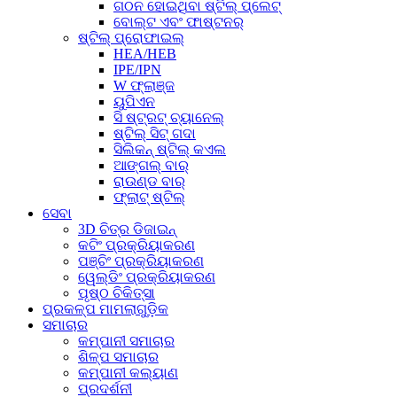
ଗଠନ ହୋଇଥିବା ଷ୍ଟିଲ୍ ପ୍ଲେଟ୍
ବୋଲ୍ଟ ଏବଂ ଫାଷ୍ଟନର୍
ଷ୍ଟିଲ୍ ପ୍ରୋଫାଇଲ୍
HEA/HEB
IPE/IPN
W ଫ୍ଲାଞ୍ଜ
ୟୁପିଏନ
ସି ଷ୍ଟ୍ରଟ୍ ଚ୍ୟାନେଲ୍
ଷ୍ଟିଲ୍ ସିଟ୍ ଗଦା
ସିଲିକନ୍ ଷ୍ଟିଲ୍ କଏଲ
ଆଙ୍ଗଲ୍ ବାର୍
ରାଉଣ୍ଡ ବାର୍
ଫ୍ଲାଟ୍ ଷ୍ଟିଲ୍
ସେବା
3D ଚିତ୍ର ଡିଜାଇନ୍
କଟିଂ ପ୍ରକ୍ରିୟାକରଣ
ପଞ୍ଚିଂ ପ୍ରକ୍ରିୟାକରଣ
ୱେଲ୍ଡିଂ ପ୍ରକ୍ରିୟାକରଣ
ପୃଷ୍ଠ ଚିକିତ୍ସା
ପ୍ରକଳ୍ପ ମାମଲାଗୁଡ଼ିକ
ସମାଚାର
କମ୍ପାନୀ ସମାଚାର
ଶିଳ୍ପ ସମାଚାର
କମ୍ପାନୀ କଲ୍ୟାଣ
ପ୍ରଦର୍ଶନୀ