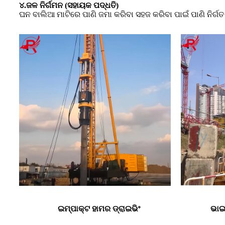
୪.ଜଳ ନିର୍ଗମନ (ସହାୟକ ପଦ୍ଧତି)
ଘନ ବାଲିଆ ମାଟିରେ ପାଣି ଜମା କରିବା ସହଜ କରିବା ପାଇଁ ପାଣି ନିର୍ଗତ
ଇମ୍ପାକ୍ଟ ହାମର ଡ୍ରାଇଭିଂ
ଭାଇ