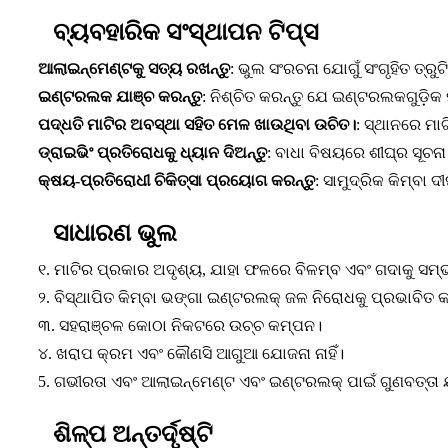
ବ୍ୟବହାରିକ ସଂସ୍ଥାପନ ଟିପ୍ସ
ଆଲାଇନ୍ମେଣ୍ଟକୁ ସତ୍ୟ ରଖନ୍ତୁ
: ଭୁଲ ସଂରଚନା ଯୋଗୁଁ ସଂଗୃହିତ ତ୍ର
ଇଣ୍ଟରଲକ ଯାଞ୍ଚ କରନ୍ତୁ
: ନିଶ୍ଚିତ କରନ୍ତୁ ଯେ ଇଣ୍ଟରଲକଗୁଡ଼ିକ ମ
ପଦ୍ଧତି ମାଟିର ଅବସ୍ଥା ସହିତ ମେଳ ଖାଉଥିବା ଉଚିତ।
: ସ୍ଥାନରେ ମାଟ
ଡ୍ରାଇଭିଂ ପ୍ରତିରୋଧକୁ ଧ୍ୟାନ ଦିଅନ୍ତୁ
: ବାଧା ବିଷୟରେ ଶୀଘ୍ର ସୂଚନା
କ୍ଷୟ-ପ୍ରତିରୋଧୀ ଚିକିତ୍ସା ପ୍ରୟୋଗ କରନ୍ତୁ
: ସାମୁଦ୍ରିକ କିମ୍ବା
ସାଧାରଣ ଭୁଲ
୧. ମାଟିର ପ୍ରକାର ଅଦୃଶ୍ୟ, ଯାହା ଫଳରେ ବିଳମ୍ବ ଏବଂ ଗଦାକୁ ସମ
୨. ବିସ୍ଥାପିତ କିମ୍ବା ଭଙ୍ଗା ଇଣ୍ଟରଲକ୍ ଜଳ ନିରୋଧକୁ ପ୍ରଭାବିତ କ
୩. ସହରାଞ୍ଚଳ କୋଠା ନିକଟରେ ଉଚ୍ଚ କମ୍ପନ।
୪. ଖରାପ କ୍ରମ ଏବଂ କୌଣସି ଆଗୁଆ ଯୋଜନା ନାହିଁ।
5. ଗଭୀରତା ଏବଂ ଆଲାଇନ୍ମେଣ୍ଟ ଏବଂ ଇଣ୍ଟରଲକ୍ ପାଇଁ ଗୁଣବତ୍ତା ଯ
ଶିଳ୍ପ ଅନ୍ତର୍ଦୃଷ୍ଟି