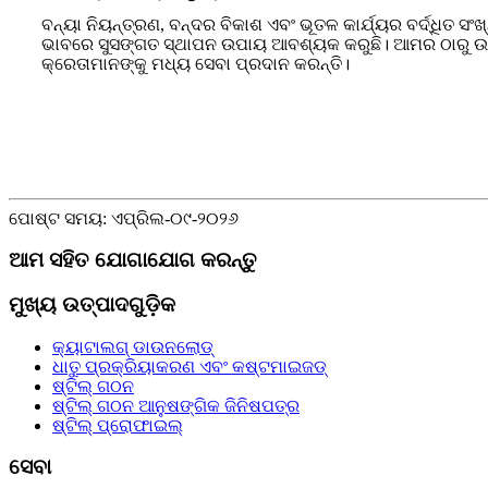
ବନ୍ୟା ନିୟନ୍ତ୍ରଣ, ବନ୍ଦର ବିକାଶ ଏବଂ ଭୂତଳ କାର୍ଯ୍ୟର ବର୍ଦ୍ଧିତ ସଂ
ଭାବରେ ସୁସଙ୍ଗତ ସ୍ଥାପନ ଉପାୟ ଆବଶ୍ୟକ କରୁଛି। ଆମର ଠାରୁ ଉ
କ୍ରେତାମାନଙ୍କୁ ମଧ୍ୟ ସେବା ପ୍ରଦାନ କରନ୍ତି।
ପୋଷ୍ଟ ସମୟ: ଏପ୍ରିଲ-୦୯-୨୦୨୬
ଆମ ସହିତ ଯୋଗାଯୋଗ କରନ୍ତୁ
ମୁଖ୍ୟ ଉତ୍ପାଦଗୁଡ଼ିକ
କ୍ୟାଟାଲଗ୍ ଡାଉନଲୋଡ୍
ଧାତୁ ପ୍ରକ୍ରିୟାକରଣ ଏବଂ କଷ୍ଟମାଇଜଡ୍
ଷ୍ଟିଲ୍ ଗଠନ
ଷ୍ଟିଲ୍ ଗଠନ ଆନୁଷଙ୍ଗିକ ଜିନିଷପତ୍ର
ଷ୍ଟିଲ୍ ପ୍ରୋଫାଇଲ୍
ସେବା