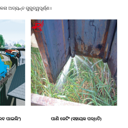
ନା ଅତ୍ୟନ୍ତ ଗୁରୁତ୍ୱପୂର୍ଣ୍ଣ।
ିରବ ପାଇଲିଂ)
ପାଣି ଜେଟିଂ (ସହାୟକ ପଦ୍ଧତି)