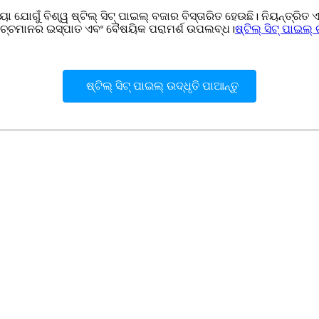
ଖ୍ୟା ଯୋଗୁଁ ବିଶ୍ୱ ଷ୍ଟିଲ୍ ସିଟ୍ ପାଇଲ୍ ବଜାର ବିସ୍ତାରିତ ହେଉଛି। ନିୟନ୍ତ
ଚ୍ଚମାନର ଇସ୍ପାତ ଏବଂ ବୈଷୟିକ ପରାମର୍ଶ ଉପଲବ୍ଧ।
ଷ୍ଟିଲ୍ ସିଟ୍ ପାଇଲ
ଷ୍ଟିଲ୍ ସିଟ୍ ପାଇଲ୍ ଉଦ୍ଧୃତି ପାଆନ୍ତୁ