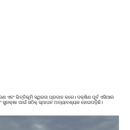
୍ରଣ ଏବଂ ଭିତ୍ତିଭୂମି ସ୍ଥିରତା ପ୍ରଦାନ କରେ। ଦକ୍ଷିଣ ପୂର୍ବ ଏସିଆର
ବଂ ସୁରକ୍ଷା ପାଇଁ ସଠିକ୍ ସ୍ଥାପନ ଅତ୍ୟାବଶ୍ୟକ ହୋଇପଡ଼ିଛି।