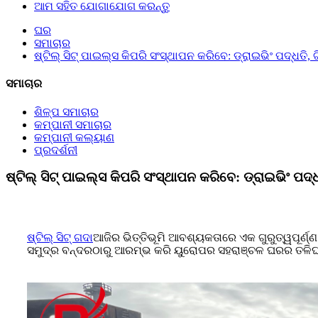
ଆମ ସହିତ ଯୋଗାଯୋଗ କରନ୍ତୁ
ଘର
ସମାଚାର
ଷ୍ଟିଲ୍ ସିଟ୍ ପାଇଲ୍ସ କିପରି ସଂସ୍ଥାପନ କରିବେ: ଡ୍ରାଇଭିଂ ପଦ୍ଧତି,
ସମାଚାର
ଶିଳ୍ପ ସମାଚାର
କମ୍ପାନୀ ସମାଚାର
କମ୍ପାନୀ କଲ୍ୟାଣ
ପ୍ରଦର୍ଶନୀ
ଷ୍ଟିଲ୍ ସିଟ୍ ପାଇଲ୍ସ କିପରି ସଂସ୍ଥାପନ କରିବେ: ଡ୍ରାଇଭିଂ ପଦ୍
ଷ୍ଟିଲ୍ ସିଟ୍ ଗଦା
ଆଜିର ଭିତ୍ତିଭୂମି ଆବଶ୍ୟକତାରେ ଏକ ଗୁରୁତ୍ୱପୂର୍ଣ୍ଣ 
ସମୁଦ୍ର ବନ୍ଦରଠାରୁ ଆରମ୍ଭ କରି ୟୁରୋପର ସହରାଞ୍ଚଳ ଘରର ତଳିଘରା ପର୍