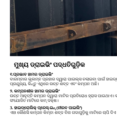
ମୁଖ୍ୟ ଡ୍ରାଇଭିଂ ପଦ୍ଧତିଗୁଡ଼ିକ
୧.ପ୍ରଭାବ ହାମର ଡ୍ରାଇଭିଂ
ବାରମ୍ବାର ଭୂଲମ୍ବ ପ୍ରହାର ଦ୍ୱାରା ପାଇଲ୍ସ ଚଲାଇବା ପାଇଁ ହାଇଡ୍ର
ପ୍ରଯୁଜ୍ୟ, କିନ୍ତୁ ଏଥିରେ ଉଚ୍ଚ ଶବ୍ଦ ଏବଂ କମ୍ପନ ଅଛି।
୨. କମ୍ପନଶୀଳ ହାମର ଡ୍ରାଇଭିଂ
ଉଚ୍ଚ ଆବୃତ୍ତି କମ୍ପନ ଦ୍ୱାରା ମାଟିର ପ୍ରତିରୋଧ ହ୍ରାସ ପାଇଥାଏ। ବା
ସଂଯୋଜିତ ମାଟିରେ କମ୍ ଦକ୍ଷ।
3. ହାଇଡ୍ରୋଲିକ୍ ପ୍ରେସ୍-ଇନ୍ (ନୀରବ ପାଇଲିଂ)
ଏହା କୌଣସି କମ୍ପନ କିମ୍ବା ଶବ୍ଦ ବିନା ଗଦାଗୁଡ଼ିକୁ ମାଟିରେ ଚାପି