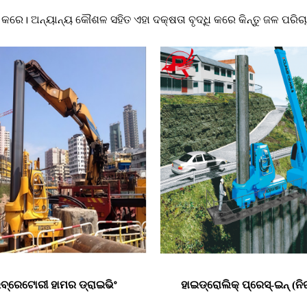
 କରେ। ଅନ୍ୟାନ୍ୟ କୌଶଳ ସହିତ ଏହା ଦକ୍ଷତା ବୃଦ୍ଧି କରେ କିନ୍ତୁ ଜଳ ପରିଚାଳ
ବ୍ରେଟୋରୀ ହାମର ଡ୍ରାଇଭିଂ
ହାଇଡ୍ରୋଲିକ୍ ପ୍ରେସ୍-ଇନ୍ (ନ