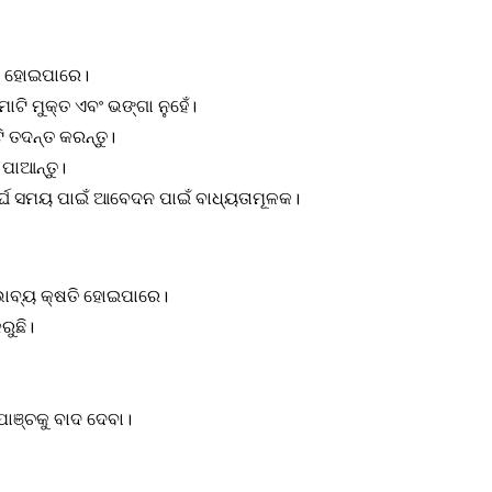
ୁଟି ହୋଇପାରେ।
ାଟି ମୁକ୍ତ ଏବଂ ଭଙ୍ଗା ନୁହେଁ।
ି ତଦନ୍ତ କରନ୍ତୁ।
 ପାଆନ୍ତୁ।
 ଦୀର୍ଘ ସମୟ ପାଇଁ ଆବେଦନ ପାଇଁ ବାଧ୍ୟତାମୂଳକ।
୍ଭାବ୍ୟ କ୍ଷତି ହୋଇପାରେ।
ରୁଛି।
ାଞ୍ଚକୁ ବାଦ ଦେବା।