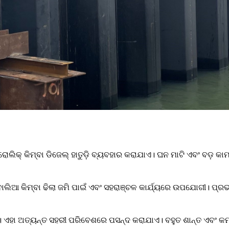
ୋଲିକ୍ କିମ୍ବା ଡିଜେଲ୍ ହାତୁଡ଼ି ବ୍ୟବହାର କରାଯାଏ। ଘନ ମାଟି ଏବଂ ବଡ଼ କ
ଲିଆ କିମ୍ବା ଢିଲା ଜମି ପାଇଁ ଏବଂ ସହରାଞ୍ଚଳ କାର୍ଯ୍ୟରେ ଉପଯୋଗୀ। ପ୍ରଭାବ
 ଦିଏ। ଏହା ଅତ୍ୟନ୍ତ ସହରୀ ପରିବେଶରେ ପସନ୍ଦ କରାଯାଏ। ବହୁତ ଶାନ୍ତ ଏବଂ 